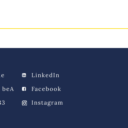
ue
Blog
Carriere
Contact
FR
de
LinkedIn
s beA
Facebook
33
Instagram