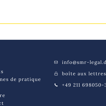
Start
Avocats
Domaines de pratiq
info@smr-legal.
ts
boîte aux lettre
nes de pratique
+49 211 698050-
re
ct