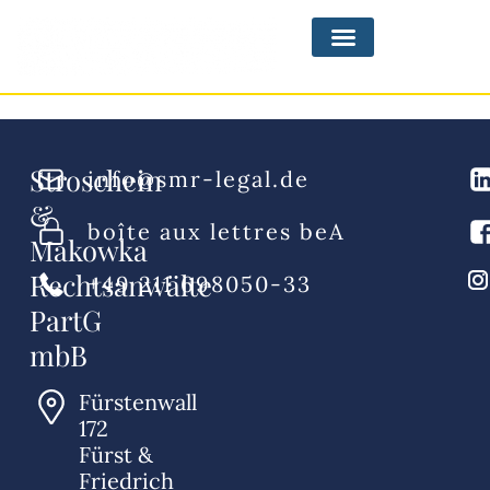
Domaines de pratique
Stroschein
info@smr-legal.de
&
boîte aux lettres beA
Makowka
Rechtsanwälte
+49 211 698050-33
PartG
mbB
Fürstenwall
172
Fürst &
Friedrich