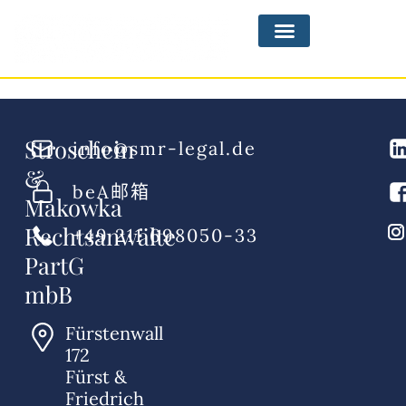
Stroschein
info@smr-legal.de
&
beA邮箱
Makowka
Rechtsanwälte
+49 211 698050-33
PartG
mbB
Fürstenwall
172
Fürst &
Friedrich