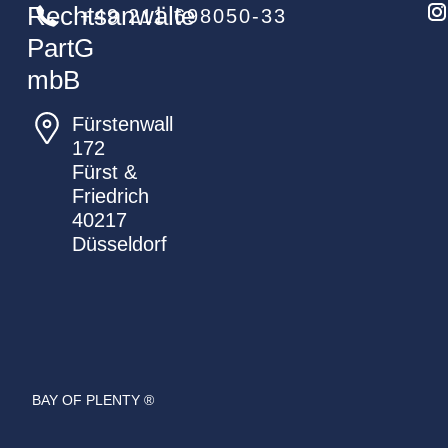
Rechtsanwälte
+49 211 698050-33
PartG
mbB
Fürstenwall
172
Fürst &
Friedrich
40217
Düsseldorf
BAY OF PLENTY ®