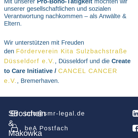
Mit unserer
Pro-Bono-Tätigkeit
möchten wir
unserer gesellschaftlichen und sozialen
Verantwortung nachkommen – als Anwälte &
Eltern.
Wir unterstützen mit Freuden
den
Förderverein Kita Sulzbachstraße
Düsseldorf e.V.
, Düsseldorf und die
Create
to Care Initiative /
CANCEL CANCER
e.V.
, Bremerhaven.
Stroschein
info@smr-legal.de
&
beA Postfach
Makowka