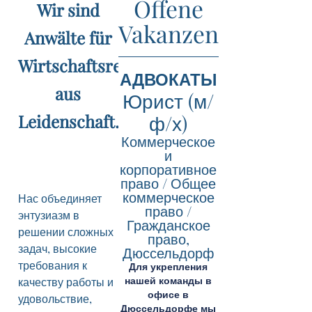
Offene
Wir sind
Vakanzen
Anwälte für
Wirtschaftsrecht
АДВОКАТЫ
aus
Юрист (м/
Leidenschaft.
ф/х)
Коммерческое
и
корпоративное
право / Общее
коммерческое
Нас объединяет
право /
энтузиазм в
Гражданское
решении сложных
право,
задач, высокие
Дюссельдорф
требования к
Для укрепления
нашей команды в
качеству работы и
офисе в
удовольствие,
Дюссельдорфе мы