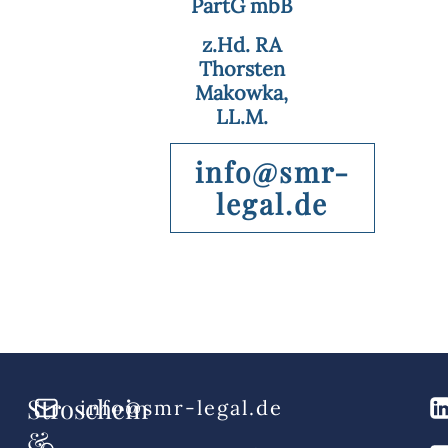
PartG mbB
z.Hd. RA
Thorsten
Makowka,
LL.M.
info@smr-
legal.de
Stroschein
info@smr-legal.de
&