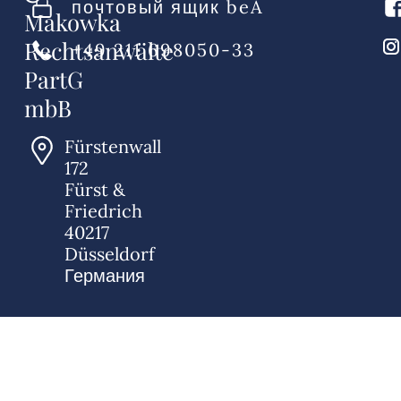
почтовый ящик beA
Makowka
Rechtsanwälte
+49 211 698050-33
PartG
mbB
Fürstenwall
172
Fürst &
Friedrich
40217
Düsseldorf
Германия