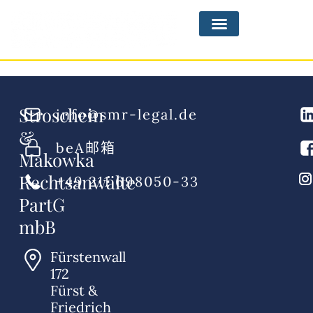
Stroschein
info@smr-legal.de
&
beA邮箱
Makowka
Rechtsanwälte
+49 211 698050-33
PartG
mbB
Fürstenwall
172
Fürst &
Friedrich