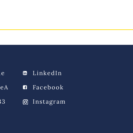
А
Блог
Карьер
Контакты
RU
de
LinkedIn
beA
Facebook
33
Instagram