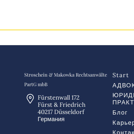
Sta
Start
Stroschein & Makowka Rechtsanwälte
PartG mbB
АДВО
ЮРИД
Fürstenwall 172
ПРАК
Fürst & Friedrich
40217 Düsseldorf
Блог
Германия
Карье
Конта