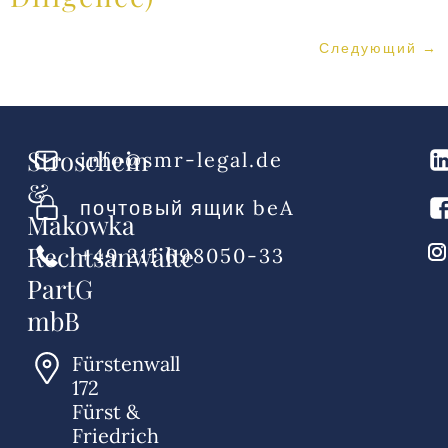
Следующий
→
Stroschein
info@smr-legal.de
&
почтовый ящик beA
Makowka
Rechtsanwälte
+49 211 698050-33
PartG
mbB
Fürstenwall
172
Fürst &
Friedrich