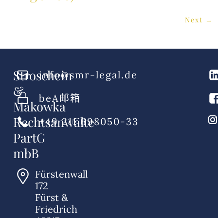
Next
→
Stroschein
info@smr-legal.de
&
beA邮箱
Makowka
Rechtsanwälte
+49 211 698050-33
PartG
mbB
Fürstenwall
172
Fürst &
Friedrich